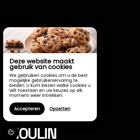
Deze website maakt
gebruik van cookies
We gebruiken cookies om u de best
mogelijke gebruikerservaring te
bieden. U kunt kiezen welke cookies u
wilt toestaan en uw keuzes op elk
moment weer intrekken.
Vakantiehuis
ECOLODGE DU
Accepteren
Opzetten
MOULIN