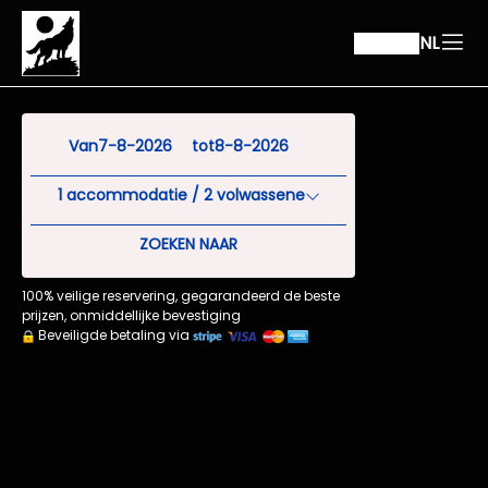
NL
Van
tot
1
accommodatie /
2
volwassene
ZOEKEN NAAR
100% veilige reservering, gegarandeerd de beste
prijzen, onmiddellijke bevestiging
Beveiligde betaling via