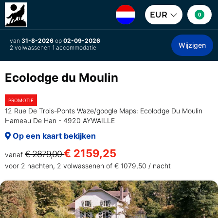
EUR
0
van
31-8-2026
op
02-09-2026
Wijzigen
2 volwassenen 1 accommodatie
Ecolodge du Moulin
PROMOTIE
12 Rue De Trois-Ponts Waze/google Maps: Ecolodge Du Moulin
Hameau De Han - 4920 AYWAILLE
Op een kaart bekijken
€ 2159,25
€ 2879,00
vanaf
voor 2 nachten, 2 volwassenen of € 1079,50 / nacht