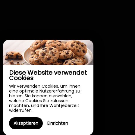
Diese Website verwendet
Cookies
Wir verwenden Cookies, um Ihnen
eine optimale Nutzererfahrung zu
bieten. Sie können auswählen,
welche Cookies Sie zulassen
möchten, und Ihre Wahl jederzeit
widerrufen.
Ferienhaus
ECOLODGE DU
Akzeptieren
Einrichten