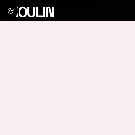
MOULIN
Ecolodge du Moulin, in
Sougné-Remouchamps
Ecolodge du Moulin:
Nachhaltige Auszeit in
den belgischen
Ardennen